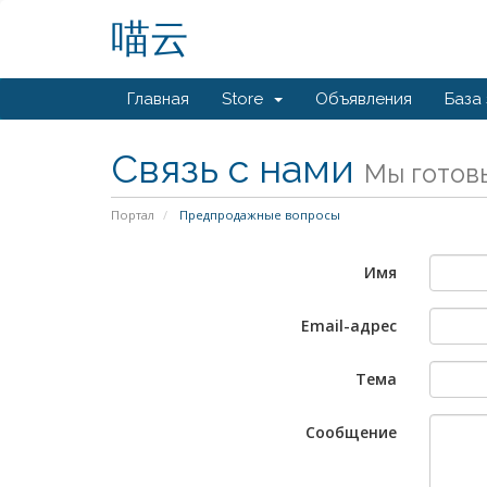
喵云
Главная
Store
Объявления
База
Связь с нами
Мы готов
Портал
Предпродажные вопросы
Имя
Email-адрес
Тема
Сообщение