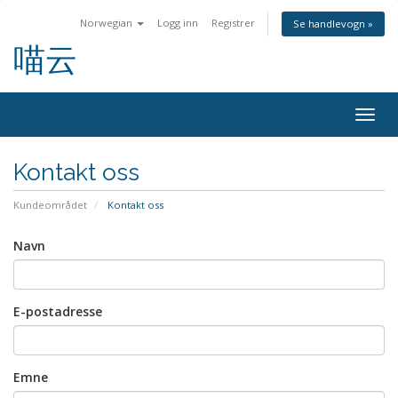
Norwegian
Logg inn
Registrer
Se handlevogn »
喵云
Bytt
navig
Kontakt oss
Kundeområdet
Kontakt oss
Navn
E-postadresse
Emne