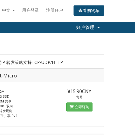
中文
用户登录
注册账户
查看购物车
账户管理
转发策略支持TCP/UDP/HTTP
t-Micro
¥15.90CNY
2M
 SSD
每月
0M 共享
00G 双向
立即订购
T转发规则
生共享IPv4