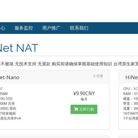
中心
服务监控
用户推广
联系我们
Net NAT
证不被墙 无技术支持 无退款 购买前请确保掌握基础使用知识 台湾原生家宽IP 
et-Nano
0 可用
HiNe
C
CPU：1C
¥9.90CNY
256M
RAM：51
0G SSD
硬盘：10G
每月
00M 共享
带宽：30
000G 双向
流量：20
立即订购
AT转发规则
10个NA
原生共享IPv4
1个台湾原