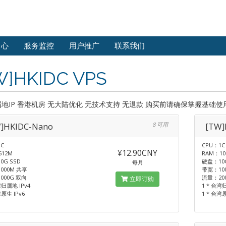
中心
服务监控
用户推广
联系我们
W]HKIDC VPS
地IP 香港机房 无大陆优化 无技术支持 无退款 购买前请确保掌握基础使
]HKIDC-Nano
8 可用
[TW]
C
CPU：1C
¥12.90CNY
512M
RAM：10
0G SSD
硬盘：10G
每月
000M 共享
带宽：10
000G 双向
流量：20
立即订购
湾归属地 IPv4
1 * 台湾
湾原生 IPv6
1 * 台湾原