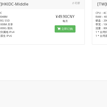
]HKIDC-Middle
0 可用
[TW]
C
CPU：4C
¥49.90CNY
048M
RAM：40
0G SSD
硬盘：20G
每月
000M 共享
带宽：10
000G 双向
流量：80
立即订购
湾归属地 IPv4
1 * 台湾
湾原生 IPv6
1 * 台湾原