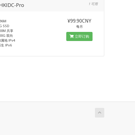
HKIDC-Pro
1 可用
¥99.90CNY
96M
 SSD
每月
00M 共享
00G 双向
立即订购
归属地 IPv4
生 IPv6