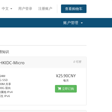
中文
用户登录
注册账户
查看购物车
账户管理
用知识
HKIDC-Micro
0 可用
¥25.90CNY
24M
 SSD
每月
00M 共享
00G 双向
立即订购
归属地 IPv4
生 IPv6