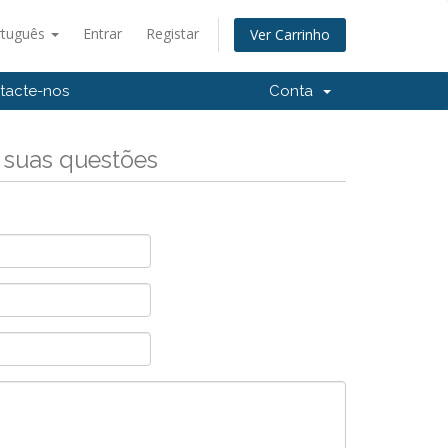
rtuguês
Entrar
Registar
Ver Carrinho
tacte-nos
Conta
 suas questões