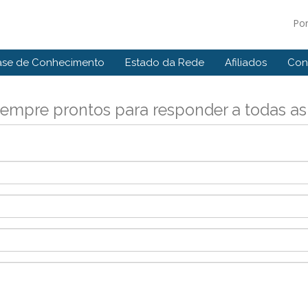
Po
ase de Conhecimento
Estado da Rede
Afiliados
Con
empre prontos para responder a todas as