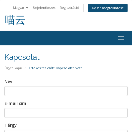
Magyar
Bejelentkezés
Regisztráció
Kosár megtekintése
喵云
Váltá
a
navig
Kapcsolat
Ügyfélkapu
Értékesítés előtti kapcsolatfelvétel
Név
E-mail cím
Tárgy