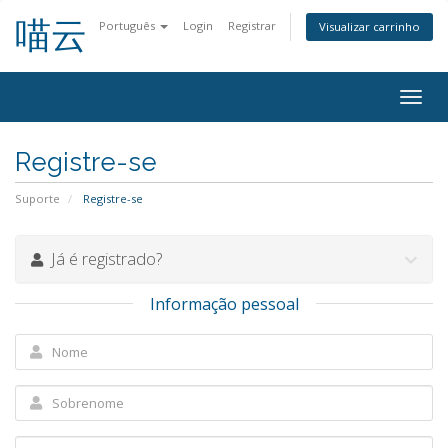
喵云
Português
Login
Registrar
Visualizar carrinho
Alter
nave
Registre-se
Suporte
Registre-se
Já é registrado?
Informação pessoal