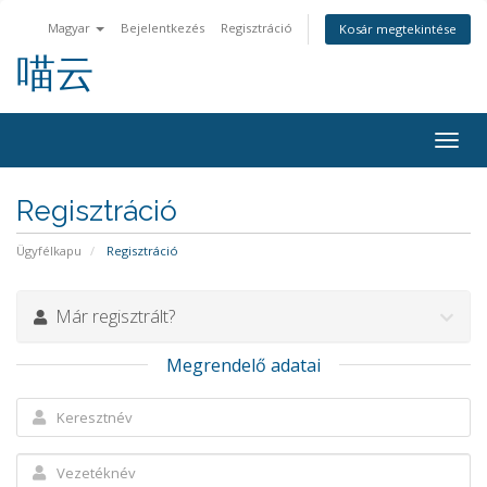
Magyar
Bejelentkezés
Regisztráció
Kosár megtekintése
喵云
Váltá
a
navig
Regisztráció
Ügyfélkapu
Regisztráció
Már regisztrált?
Megrendelő adatai