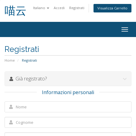
喵云
Italiano
Accedi
Registrati
Visualizza Carrello
Attiv
Navi
Registrati
Home
Registrati
Già registrato?
Informazioni personali