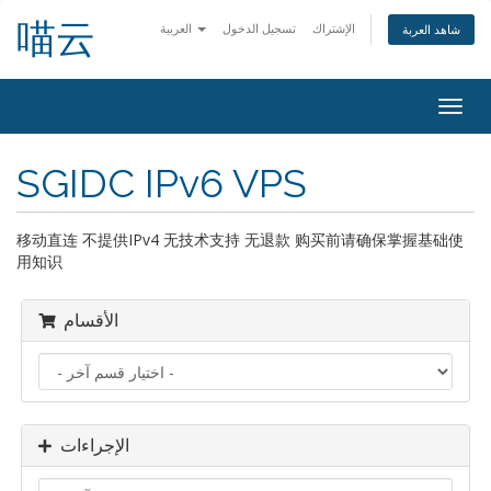
喵云
الإشتراك
تسجيل الدخول
العربية
شاهد العربة
Togg
navig
SGIDC IPv6 VPS
移动直连 不提供IPv4 无技术支持 无退款 购买前请确保掌握基础使
用知识
الأقسام
الإجراءات