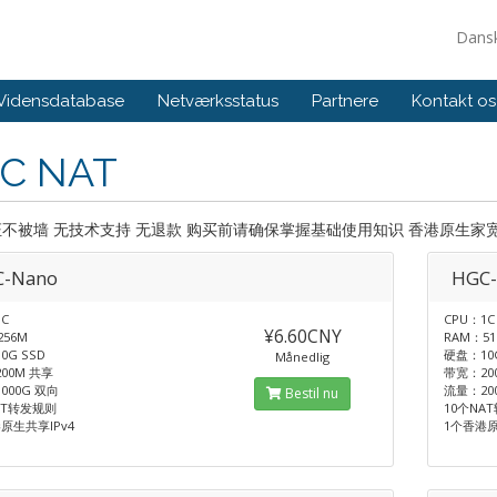
Dans
Vidensdatabase
Netværksstatus
Partnere
Kontakt os
C NAT
证不被墙 无技术支持 无退款 购买前请确保掌握基础使用知识 香港原生家宽IP 
-Nano
HGC-
C
CPU：1C
¥6.60CNY
256M
RAM：51
0G SSD
硬盘：10G
Månedlig
00M 共享
带宽：20
000G 双向
流量：20
Bestil nu
AT转发规则
10个NA
原生共享IPv4
1个香港原