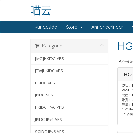
喵云
Kundeside
Store
Annonceringer
HG
Kategorier
[MO]HKIDC VPS
IP不保
[TW]HKIDC VPS
HGC
HKIDC VPS
CPU：1
RAM：
JPIDC VPS
硬盘：1
带宽：2
流量：1
HKIDC IPv6 VPS
10个N
1个香港
JPIDC IPv6 VPS
SGIDC IPv6 VPS