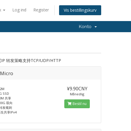
k
Log ind
Register
Vis bestillingskurv
Konto
转发策略支持TCP/UDP/HTTP
Micro
¥9.90CNY
2M
 SSD
Månedlig
0M 共享
00G 双向
Bestil nu
T转发规则
生共享IPv4