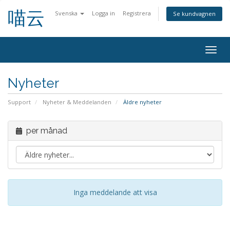
喵云
Svenska
Logga in
Registrera
Se kundvagnen
Togg
navig
Nyheter
Support
Nyheter & Meddelanden
Äldre nyheter
per månad
Inga meddelande att visa