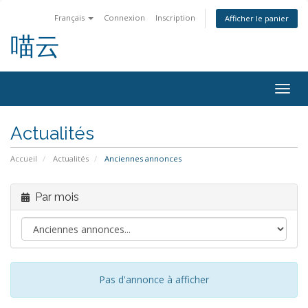
Français
Connexion
Inscription
Afficher le panier
喵云
Bascu
la
navig
Actualités
Accueil
Actualités
Anciennes annonces
Par mois
Pas d'annonce à afficher