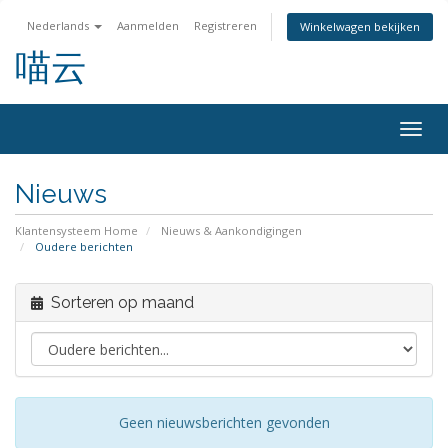
Nederlands
Aanmelden
Registreren
Winkelwagen bekijken
喵云
Navig
in-/u
Nieuws
Klantensysteem Home
Nieuws & Aankondigingen
Oudere berichten
Sorteren op maand
Geen nieuwsberichten gevonden