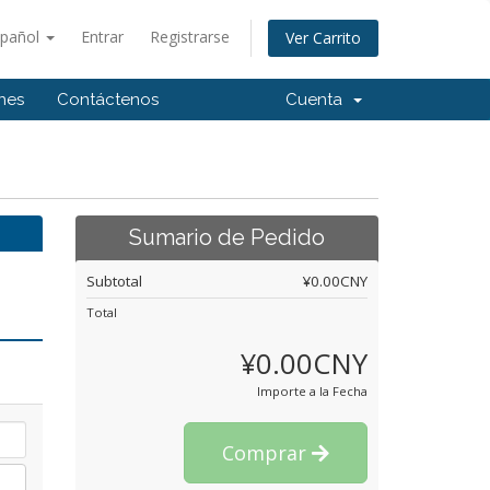
spañol
Entrar
Registrarse
Ver Carrito
ones
Contáctenos
Cuenta
Sumario de Pedido
Subtotal
¥0.00CNY
Total
¥0.00CNY
Importe a la Fecha
Comprar