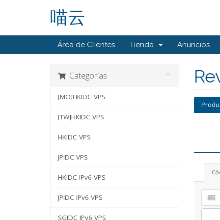
喵云
Área de Clientes
Tienda
Anuncios
Rev
Categorías
[MO]HKIDC VPS
Produ
[TW]HKIDC VPS
HKIDC VPS
JPIDC VPS
Có
HKIDC IPv6 VPS
JPIDC IPv6 VPS
SGIDC IPv6 VPS