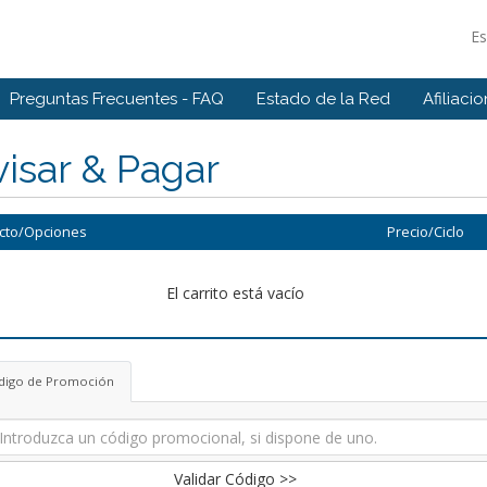
E
Preguntas Frecuentes - FAQ
Estado de la Red
Afiliaci
isar & Pagar
cto/Opciones
Precio/Ciclo
El carrito está vacío
digo de Promoción
Validar Código >>