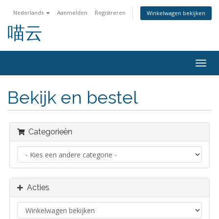
Nederlands
Aanmelden
Registreren
Winkelwagen bekijken
喵云
Navig
in-/u
Bekijk en bestel
Categorieën
Acties