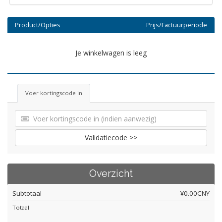
Product/Opties
Prijs/Factuurperiode
Je winkelwagen is leeg
Voer kortingscode in
Validatiecode >>
Overzicht
Subtotaal
¥0.00CNY
Totaal