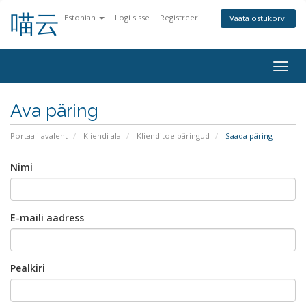
喵云
Estonian
Logi sisse
Registreeri
Vaata ostukorvi
Togg
navig
Ava päring
Portaali avaleht
Kliendi ala
Klienditoe päringud
Saada päring
Nimi
E-maili aadress
Pealkiri