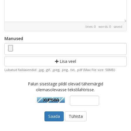
lines: 0 words: 0
saved
Manused
Lisa veel
Lubatud faililaiendid: .jpg, .gif, .jpeg, .png, .txt, .pdf (Max file size: 50MB)
Palun sisestage pildil olevad tähemärgid
olemasolevasse tekstilahtrisse.
Tühista