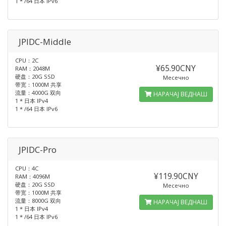
1 * /64 日本 IPv6
JPIDC-Middle
CPU：2C
¥65.90CNY
RAM：2048M
硬盘：20G SSD
Месечно
带宽：1000M 共享
流量：4000G 双向
НАРАЧАЈ ВЕДНАШ
1 * 日本 IPv4
1 * /64 日本 IPv6
JPIDC-Pro
CPU：4C
¥119.90CNY
RAM：4096M
硬盘：20G SSD
Месечно
带宽：1000M 共享
流量：8000G 双向
НАРАЧАЈ ВЕДНАШ
1 * 日本 IPv4
1 * /64 日本 IPv6