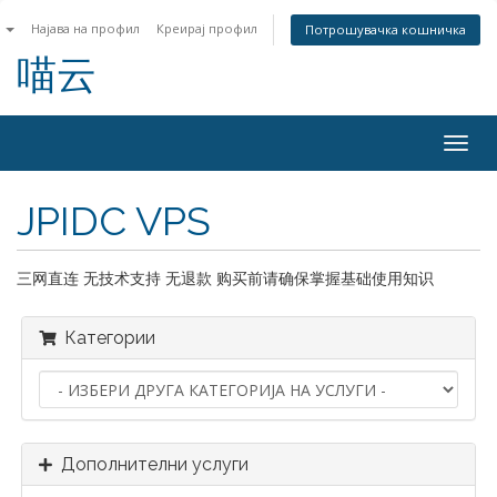
n
Најава на профил
Креирај профил
Потрошувачка кошничка
喵云
Togg
navig
JPIDC VPS
三网直连 无技术支持 无退款 购买前请确保掌握基础使用知识
Категории
Дополнителни услуги