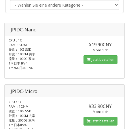
JPIDC-Nano
CPU：1C
¥19.90CNY
RAM：512M
硬盘：10G SSD
Monatlich
带宽：1000M 共享
流量：1000G 双向
Jetzt bestellen
1 * 日本 IPv4
1 * /64 日本 IPv6
JPIDC-Micro
CPU：1C
¥33.90CNY
RAM：1024M
硬盘：10G SSD
Monatlich
带宽：1000M 共享
流量：2000G 双向
Jetzt bestellen
1 * 日本IPv4