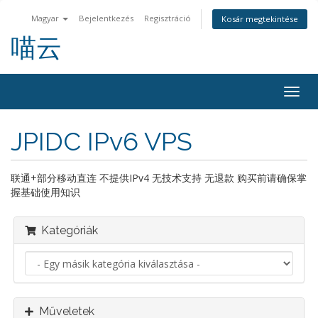
Magyar
Bejelentkezés
Regisztráció
Kosár megtekintése
喵云
Váltá
a
navig
JPIDC IPv6 VPS
联通+部分移动直连 不提供IPv4 无技术支持 无退款 购买前请确保掌
握基础使用知识
Kategóriák
Műveletek