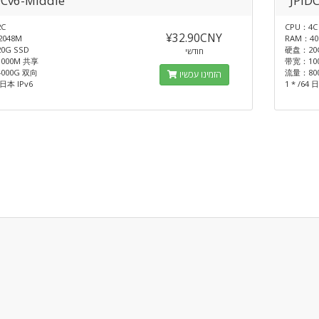
DCv6-Middle
JPID
C
CPU：4C
¥32.90CNY
048M
RAM：40
0G SSD
硬盘：20G
חודשי
000M 共享
带宽：10
000G 双向
流量：80
הזמינו עכשיו
4 日本 IPv6
1 * /64 