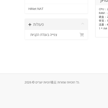
JPI
HiNet NAT
CPU：2
RAM：2
硬盘：2
带宽：1
פעולות
流量：4
1 * /6
צפייה בעגלת הקניות
זכויות יוצרים © 2026 喵云 כל הזכויות שמורות.