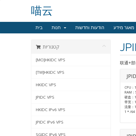
喵云
מאגר מידע
הודעות וחדשות
חנות
בית
JP
קטגוריות
[MO]HKIDC VPS
联通+部
[TW]HKIDC VPS
JPI
HKIDC VPS
CPU：1
RAM：
JPIDC VPS
硬盘：1
带宽：1
流量：1
HKIDC IPv6 VPS
1 * /6
JPIDC IPv6 VPS
SGIDC IPv6 VPS