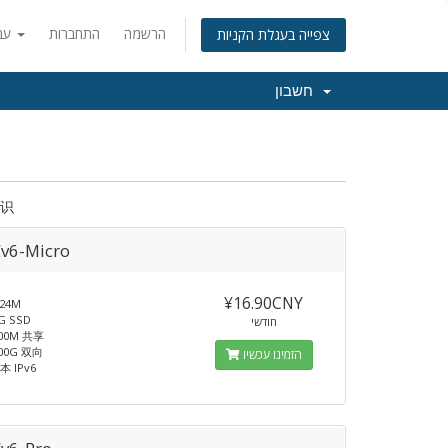
הרשמה
התחברות
עברית
צפייה בעגלת הקניות
חשבון
知识
Cv6-Micro
¥16.90CNY
24M
 SSD
חודשי
00M 共享
00G 双向
הזמינו עכשיו
日本 IPv6