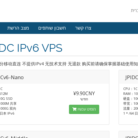
צרו קשר
חשבון שותפים
מצב הרשת
IDC IPv6 VPS
分移动直连 不提供IPv4 无技术支持 无退款 购买前请确保掌握基础使用
DCv6-Nano
JPID
C
CPU：1C
¥9.90CNY
512M
RAM：10
0G SSD
硬盘：10G
חודשי
000M 共享
带宽：10
000G 双向
流量：20
הזמינו עכשיו
4 日本 IPv6
1 * /64 