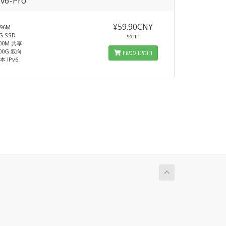
Cv6-Pro
¥59.90CNY
96M
 SSD
חודשי
00M 共享
00G 双向
הזמינו עכשיו
日本 IPv6