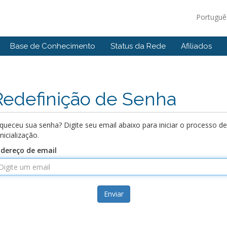
Portugu
Base de Conhecimento
Status da Rede
Afiliados
Redefinição de Senha
queceu sua senha? Digite seu email abaixo para iniciar o processo de
inicialização.
dereço de email
Enviar