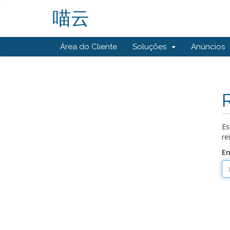
喵云
Área do Cliente
Soluções
Anúncios
Es
re
En