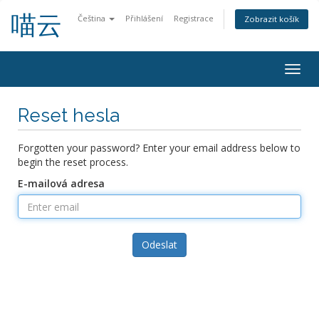
喵云
Čeština
Přihlášení
Registrace
Zobrazit košík
Togg
navig
Reset hesla
Forgotten your password? Enter your email address below to
begin the reset process.
E-mailová adresa
Odeslat