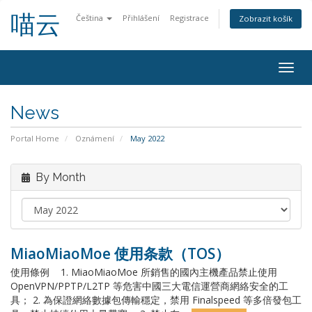
喵云
Čeština
Přihlášení
Registrace
Zobrazit košík
Togg
navig
News
Portal Home
Oznámení
May 2022
By Month
MiaoMiaoMoe 使用条款（TOS）
使用條例 1. MiaoMiaoMoe 所銷售的國內主機產品禁止使用
OpenVPN/PPTP/L2TP 等危害中國三大電信運營商網絡安全的工
具； 2. 為保證網絡數據包傳輸穩定，禁用 Finalspeed 等多倍發包工