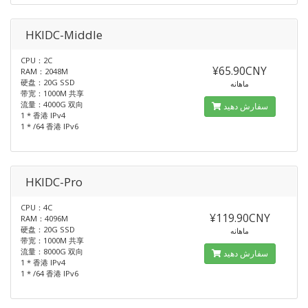
HKIDC-Middle
CPU：2C
¥65.90CNY
RAM：2048M
硬盘：20G SSD
ماهانه
带宽：1000M 共享
流量：4000G 双向
سفارش دهید
1 * 香港 IPv4
1 * /64 香港 IPv6
HKIDC-Pro
CPU：4C
¥119.90CNY
RAM：4096M
硬盘：20G SSD
ماهانه
带宽：1000M 共享
流量：8000G 双向
سفارش دهید
1 * 香港 IPv4
1 * /64 香港 IPv6