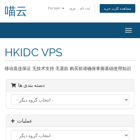
喵云
Persian
ورود
ثبت نام
مشاهده کارت خرید
تغییر
ضعیت
اوبری
HKIDC VPS
移动直连保证 无技术支持 无退款 购买前请确保掌握基础使用知识
دسته بندی ها
عملیات