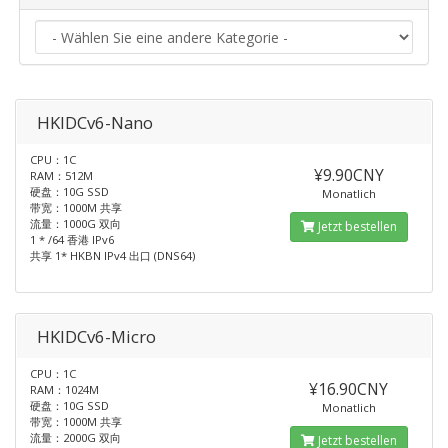
HKIDCv6-Nano
CPU：1C
¥9.90CNY
RAM：512M
硬盘：10G SSD
Monatlich
带宽：1000M 共享
流量：1000G 双向
Jetzt bestellen
1 * /64 香港 IPv6
共享 1* HKBN IPv4 出口 (DNS64)
HKIDCv6-Micro
CPU：1C
¥16.90CNY
RAM：1024M
硬盘：10G SSD
Monatlich
带宽：1000M 共享
流量：2000G 双向
Jetzt bestellen