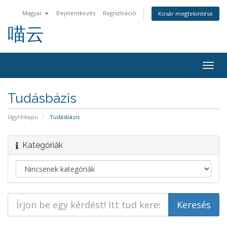
Magyar
Bejelentkezés
Regisztráció
Kosár megtekintése
喵云
Váltá
a
navig
Tudásbázis
Ügyfélkapu
Tudásbázis
Kategóriák